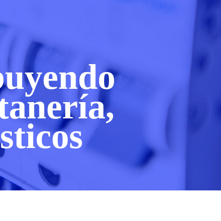
ibuyendo
tanería,
sticos