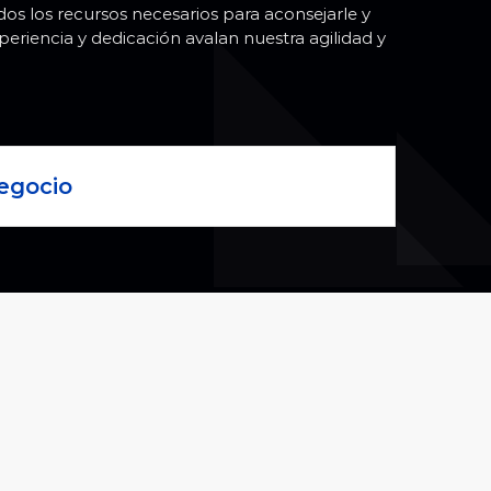
s los recursos necesarios para aconsejarle y
periencia y dedicación avalan nuestra agilidad y
egocio