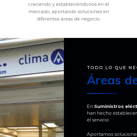
creciendo y estableciéndonos en el
mercado, aportando soluciones en
diferentes áreas de negocio.
TODO LO QUE NE
Áreas d
En
Suministros eléctr
han hecho establecerno
el servicio.
Aportamos soluciones 